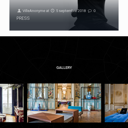
VilleAnonyme
at
5 septembre 2018
0
PRESS
GALLERY